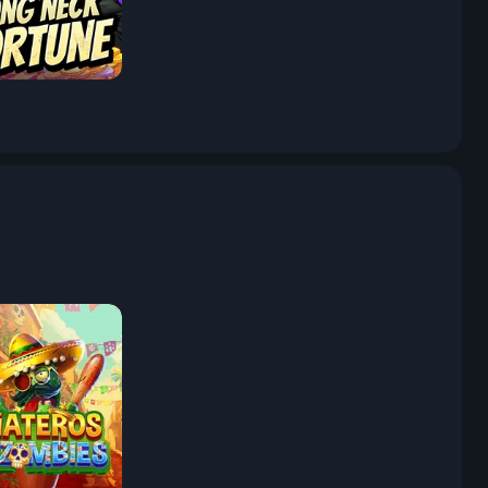
-release