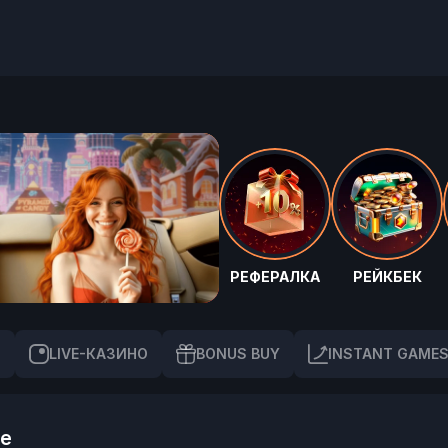
РЕФЕРАЛКА
РЕЙКБЕК
Ы
LIVE-КАЗИНО
BONUS BUY
INSTANT GAME
е