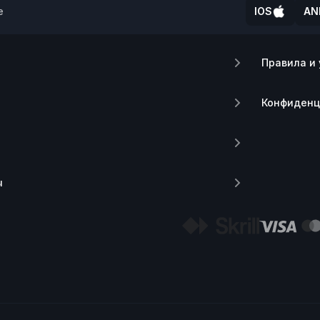
е
IOS
AN
Правила и
Конфиденц
ы