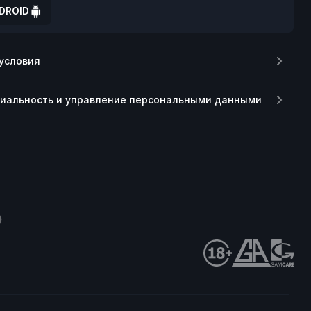
DROID
 условия
иальность и управление персональными данными