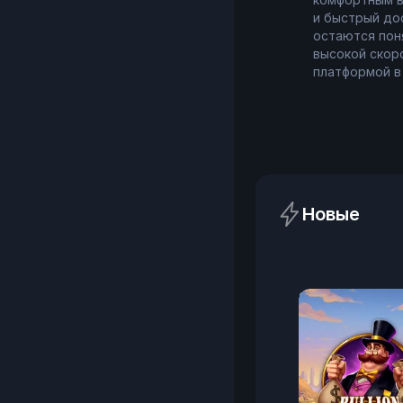
и быстрый до
остаются пон
высокой скор
платформой в
Новые
New