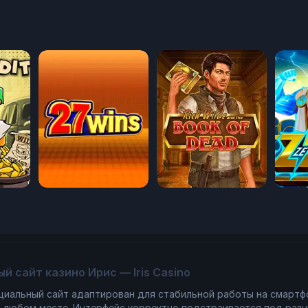
Jackpot
 сайт казино Ирис — Iris Casino
фициальный сайт адаптирован для стабильной работы на смартф
 любом месте. Интерфейс корректно подстраивается под разн