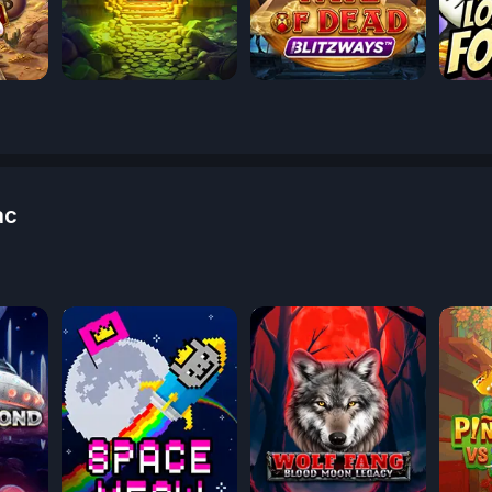
ас
Exclusive
Pre-release
Pre