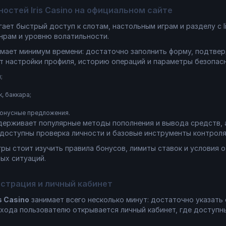
остей Iris Casino на официальном сайте
лагает быстрый доступ к слотам, настольным играм и разделу с 
нрам и уровню волатильности.
имает минимум времени: достаточно заполнить форму, подтвер
т настройки профиля, историю операций и параметры безопасн
;
, баккара;
бонусные предложения.
держивает популярные методы пополнения и вывода средств, 
 доступны проверка личности и базовые инструменты контроля
ры стоит изучить правила бонусов, лимиты ставок и условия 
ых ситуаций.
гистрация и личный кабинет
is Casino
занимает всего несколько минут: достаточно указать 
входа пользователю открывается личный кабинет, где доступн